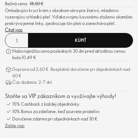
Bežná cena:
18,00 €
Omladzujúci krycí krém s obsahom séra pre žiarivú, mladistvo
vyzerajúcu a hladkú pleť. Vďaka svojmu luxusnému zloženiu okamžite
prekrýva jemné linky, zjednocuje tón pleti a zanecháva pleť
prirodzene krásnu.
Čítať viac
KÚPIŤ
Naša najnižšia cena posledných 30 dní pred aktuálnou cenou
bola 10,49 €
Doprava od 2,60 €. Bezplatné doručenie pri objednávkach nad
60 €
Čas dodania: 2-7 dní
Staňte sa VIP zákazníkom a využívajte výhody!
15% Cashback z každej objednávky.
10% Bonus za zdieľanie, keď pozvete priateľov.
Doručenie zdarma pri objednávkach nad 30 €.
Zistite viac