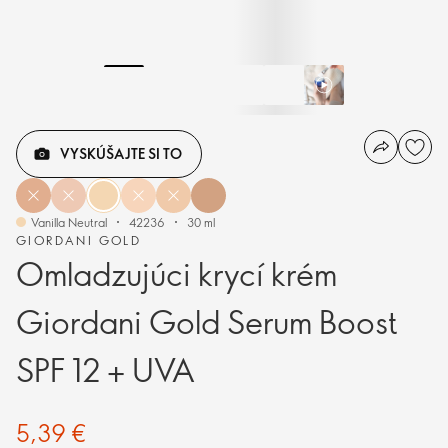
VYSKÚŠAJTE SI TO
Vanilla Neutral
42236
30 ml
GIORDANI GOLD
Omladzujúci krycí krém
Giordani Gold Serum Boost
SPF 12 + UVA
5,39 €