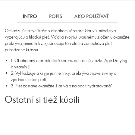
INTRO
POPIS
AKO POUŽÍVAŤ
INGRE
Omladzujúci krycí krém s obsahom séra pre žiarivú, mladistvo
vyzerajúcu a hladkú pleť. Vďaka svojmu luxusnému zloženiu okamžite
prekrýva jemné linky, zjednocuje tón pleti a zanecháva pleť
prirodzene krásnu.
1. Obohatený o prebiotické sérum, ochrannú zložku Age Defying
a vitamín E
2. Vyhladzuje a kryje jemné linky, prekrýva tmavé škvrny a
zjednocuje tón pleti*
3. Pleť zostane okamžite žiarivá a na pocit hydratovaná*
Ostatní si tiež kúpili