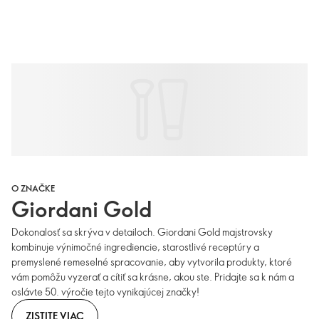
O ZNAČKE
Giordani Gold
Dokonalosť sa skrýva v detailoch. Giordani Gold majstrovsky
kombinuje výnimočné ingrediencie, starostlivé receptúry a
premyslené remeselné spracovanie, aby vytvorila produkty, ktoré
vám pomôžu vyzerať a cítiť sa krásne, akou ste. Pridajte sa k nám a
oslávte 50. výročie tejto vynikajúcej značky!
ZISTITE VIAC