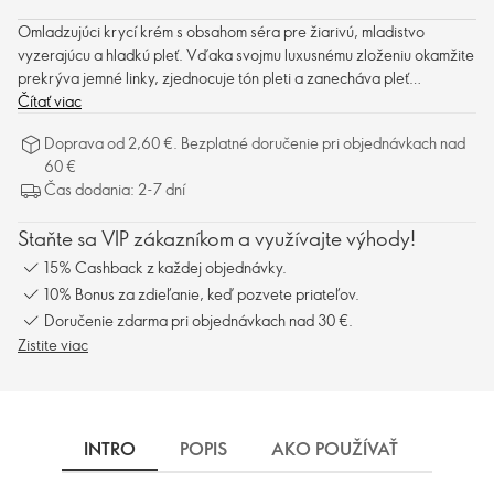
Omladzujúci krycí krém s obsahom séra pre žiarivú, mladistvo
vyzerajúcu a hladkú pleť. Vďaka svojmu luxusnému zloženiu okamžite
prekrýva jemné linky, zjednocuje tón pleti a zanecháva pleť
prirodzene krásnu.
Čítať viac
Doprava od 2,60 €. Bezplatné doručenie pri objednávkach nad
60 €
Čas dodania: 2-7 dní
Staňte sa VIP zákazníkom a využívajte výhody!
15% Cashback z každej objednávky.
10% Bonus za zdieľanie, keď pozvete priateľov.
Doručenie zdarma pri objednávkach nad 30 €.
Zistite viac
INTRO
POPIS
AKO POUŽÍVAŤ
INGRE