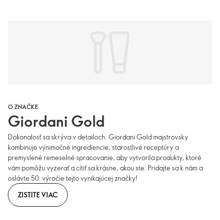
O ZNAČKE
Giordani Gold
Dokonalosť sa skrýva v detailoch. Giordani Gold majstrovsky
kombinuje výnimočné ingrediencie, starostlivé receptúry a
premyslené remeselné spracovanie, aby vytvorila produkty, ktoré
vám pomôžu vyzerať a cítiť sa krásne, akou ste. Pridajte sa k nám a
oslávte 50. výročie tejto vynikajúcej značky!
ZISTITE VIAC