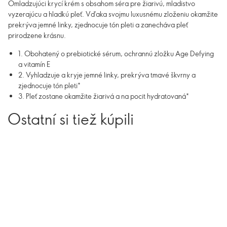
Omladzujúci krycí krém s obsahom séra pre žiarivú, mladistvo
vyzerajúcu a hladkú pleť. Vďaka svojmu luxusnému zloženiu okamžite
prekrýva jemné linky, zjednocuje tón pleti a zanecháva pleť
prirodzene krásnu.
1. Obohatený o prebiotické sérum, ochrannú zložku Age Defying
a vitamín E
2. Vyhladzuje a kryje jemné linky, prekrýva tmavé škvrny a
zjednocuje tón pleti*
3. Pleť zostane okamžite žiarivá a na pocit hydratovaná*
Ostatní si tiež kúpili