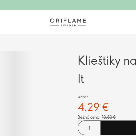
Klieštiky n
It
42287
4,29 €
Bežná cena:
10,80 €