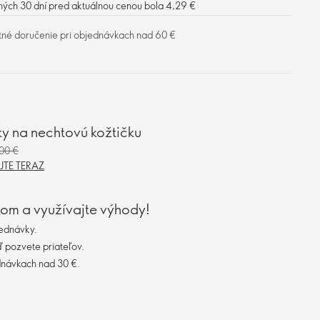
ných 30 dní pred aktuálnou cenou bola 4,29 €
tné doručenie pri objednávkach nad 60 €
iky na nechtovú kožtičku
00 €
TE TERAZ
kom a využívajte výhody!
ednávky.
 pozvete priateľov.
dnávkach nad 30 €.