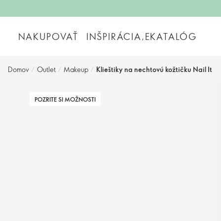
NAKUPOVAŤ
INŠPIRÁCIA,EKATALÓG
Domov
/
Outlet
/
Makeup
/
Klieštiky na nechtovú kožtičku Nail It
POZRITE SI MOŽNOSTI