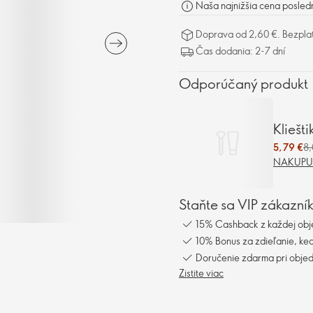
Naša najnižšia cena posled
Doprava od 2,60 €. Bezpla
Čas dodania: 2-7 dní
Odporúčaný produkt
Kliešt
5,79 €
8,
NAKUPUJ
Staňte sa VIP zákazní
15% Cashback z každej obj
10% Bonus za zdieľanie, keď
Doručenie zdarma pri obje
Zistite viac