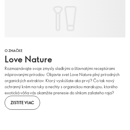
O ZNAČKE
Love Nature
Rozmaznávajte svoje zmysly sladkými a šťavnatými receptúrami
inšpirovanými prírodou. Objavte svet Love Nature plný prírodných
organických extraktov. Ktorý vyskúšate ako prvý? Čo tak nový
ochranný krém na ruky a nechty s organickou marakujou, ktorého
exotická vôňa vás okamžite prenesie do slnkom zaliateho raja?
ZISTITE VIAC