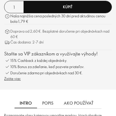
KÚPIŤ
Naša najnižšia cena posledných 30 dní pred aktuálnou cenou
bola 1,79 €
Doprava od 2,60 €. Bezplatné doručenie pri objednávkach nad
60 €
Čas dodania: 2-7 dní
Staňte sa VIP zákazníkom a využívajte výhody!
15% Cashback z každej objednávky.
10% Bonus za zdieľanie, keď pozvete priateľov.
Doručenie zdarma pri objednávkach nad 30 €.
Zistite viac
INTRO
POPIS
AKO POUŽÍVAŤ
INGRE
Rozmaznajte vlasy krémovou smoothie maskou, ktorá obsahuje