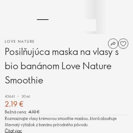
LOVE NATURE
Posilňujúca maska na vlasy s
bio banánom Love Nature
Smoothie
43661
30 ml
2,19 €
Bežná cena:
4,10 €
Rozmaznajte vlasy krémovou smoothie maskou, ktorá obsahuje
šťavnatý výťažok z banánu prírodného pôvodu.
Čítať viac