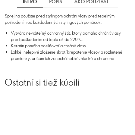
INTRO
POPIS
AKO POUŽÍVAŤ
INGRE
Sprej na použitie pred stylingom ochráni vlasy pred tepelným
poškodením od každodenných stylingových pomôcok.
Vytvára neviditeľný ochranný štít, ktorý pomáha chrániť vlasy
pred poškodením od tepla až do 220°C
Keratín pomáha posilňovať a chrániť vlasy
Ľahké, nelepivé zloženie skrotí krepatenie vlasov a rozlietené
pramienky, pričom ich zanechá hebké, hladké a chránené
Ostatní si tiež kúpili