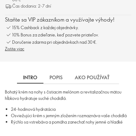
Čas dodania: 2-7 dní
Staňte sa VIP zákazníkom a využívajte výhody!
15% Cashback z každej objednávky.
10% Bonus za zdieľanie, keď pozvete priateľov.
Doručenie zdarma pri objednávkach nad 30 €.
Zistite viac
INTRO
POPIS
AKO POUŽÍVAŤ
INGRE
Bohatý krém na nohy s čistiacim melónom a revitalizačnou mätou
hĺbkovo hydratuje suché chodidlá.
24-hodinová hydratácia
Osviežujúci krém s jemným zložením rozmaznáva vaše chodidlá
Rýchlo sa vstrebáva a pomáha zanechať nohy jemné a hladké