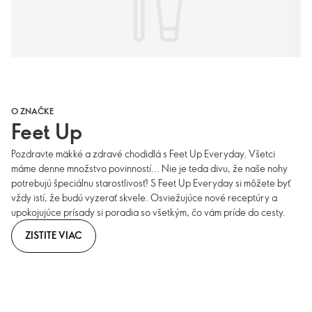
O ZNAČKE
Feet Up
Pozdravte mäkké a zdravé chodidlá s Feet Up Everyday. Všetci
máme denne množstvo povinností... Nie je teda divu, že naše nohy
potrebujú špeciálnu starostlivosť! S Feet Up Everyday si môžete byť
vždy istí, že budú vyzerať skvele. Osviežujúce nové receptúry a
upokojujúce prísady si poradia so všetkým, čo vám príde do cesty.
ZISTITE VIAC