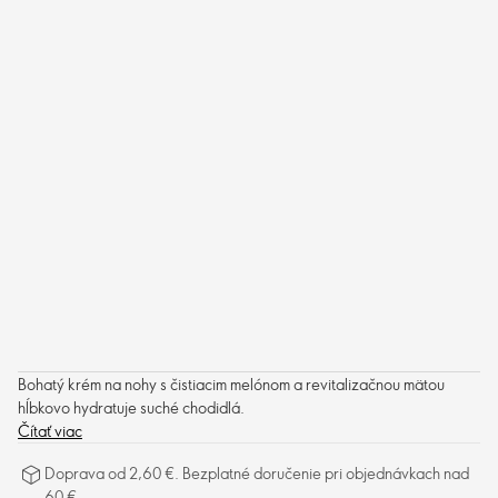
Bohatý krém na nohy s čistiacim melónom a revitalizačnou mätou
hĺbkovo hydratuje suché chodidlá.
Čítať viac
Doprava od 2,60 €. Bezplatné doručenie pri objednávkach nad
60 €