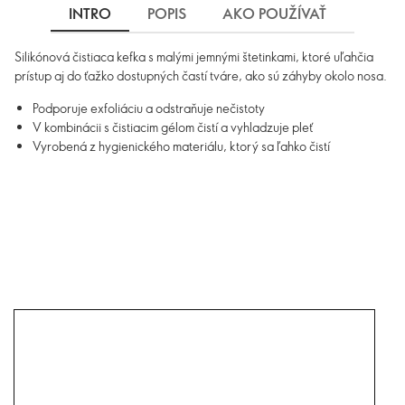
INTRO
POPIS
AKO POUŽÍVAŤ
DOPR
Silikónová čistiaca kefka s malými jemnými štetinkami, ktoré uľahčia
prístup aj do ťažko dostupných častí tváre, ako sú záhyby okolo nosa.
Podporuje exfoliáciu a odstraňuje nečistoty
V kombinácii s čistiacim gélom čistí a vyhladzuje pleť
Vyrobená z hygienického materiálu, ktorý sa ľahko čistí