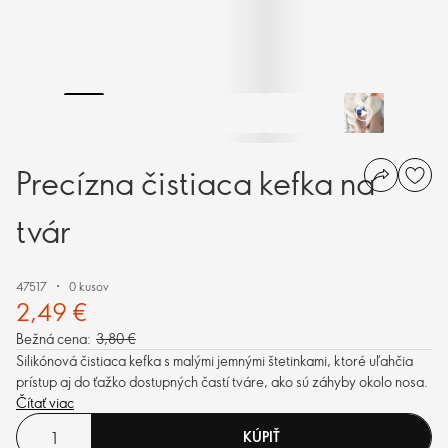
Precízna čistiaca kefka na
tvár
47517
0 kusov
2,49 €
Bežná cena:
3,80 €
Silikónová čistiaca kefka s malými jemnými štetinkami, ktoré uľahčia
prístup aj do ťažko dostupných častí tváre, ako sú záhyby okolo nosa.
Čítať viac
KÚPIŤ