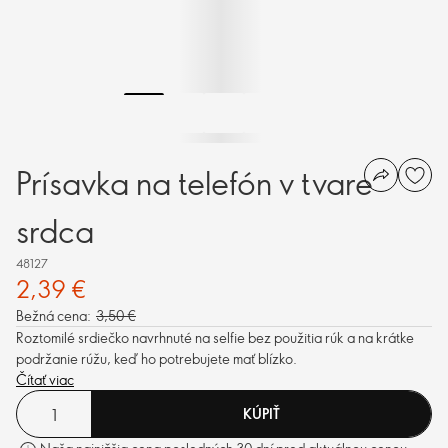
Prísavka na telefón v tvare
srdca
48127
2,39 €
Bežná cena:
3,50 €
Roztomilé srdiečko navrhnuté na selfie bez použitia rúk a na krátke
podržanie rúžu, keď ho potrebujete mať blízko.
Čítať viac
KÚPIŤ