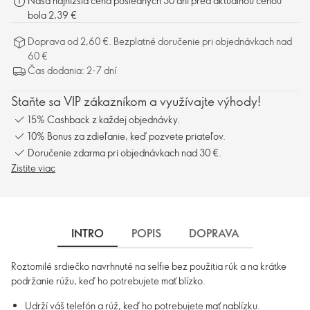
Naša najnižšia cena posledných 30 dní pred aktuálnou cenou
bola 2,39 €
Doprava od 2,60 €. Bezplatné doručenie pri objednávkach nad
60 €
Čas dodania: 2-7 dní
Staňte sa VIP zákazníkom a využívajte výhody!
15% Cashback z každej objednávky.
10% Bonus za zdieľanie, keď pozvete priateľov.
Doručenie zdarma pri objednávkach nad 30 €.
Zistite viac
INTRO
POPIS
DOPRAVA
Roztomilé srdiečko navrhnuté na selfie bez použitia rúk a na krátke
podržanie rúžu, keď ho potrebujete mať blízko.
Udrží váš telefón a rúž, keď ho potrebujete mať nablízku.