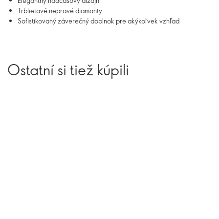
Elegantný nadčasový dizajn
Trblietavé nepravé diamanty
Sofistikovaný záverečný doplnok pre akýkoľvek vzhľad
Ostatní si tiež kúpili