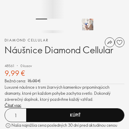
DIAMOND CELLULAR
Náušnice Diamond Cellular
48561
0 kusov
9,99 €
Bežná cena:
15,00 €
Luxusné náušnice s trsmi žiarivých kamienkov pripomínajúcich
diamanty, ktoré pri každom pohybe zachytia svetlo. Dokonalý
záverečný doplnok, ktorý pozdvihne každý vzhľad.
Čítať viac
KÚPIŤ
Naša najnižšia cena posledných 30 dní pred aktuálnou cenou