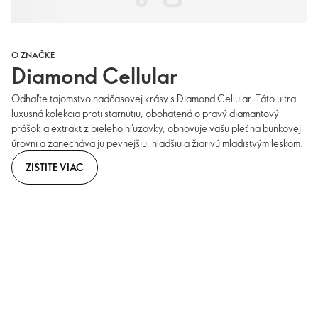
O ZNAČKE
Diamond Cellular
Odhaľte tajomstvo nadčasovej krásy s Diamond Cellular. Táto ultra
luxusná kolekcia proti starnutiu, obohatená o pravý diamantový
prášok a extrakt z bieleho hľuzovky, obnovuje vašu pleť na bunkovej
úrovni a zanecháva ju pevnejšiu, hladšiu a žiarivú mladistvým leskom.
ZISTITE VIAC