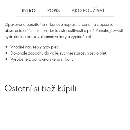
INTRO
POPIS
AKO POUŽÍVAŤ
DOPR
Opakovane použiteľné silikónové náplasti určené na zlepšenie
absorpcie a účinnosti produktov starostlivosti o pleť. Pomáhajú zvýšiť
hydratáciu, redukovať jemné vrásky a vypínať pleť.
Vhodné na všetky typy pleti
Dokonale zapadnú do vašej rutinnej starostlivosti o pleť.
Vyrobené z potravinárskeho silikónu
Ostatní si tiež kúpili