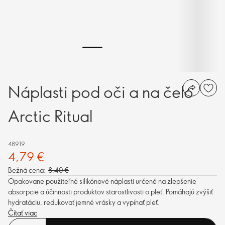
Náplasti pod oči a na čelo
Arctic Ritual
48919
4,79 €
Bežná cena:
8,40 €
Opakovane použiteľné silikónové náplasti určené na zlepšenie
absorpcie a účinnosti produktov starostlivosti o pleť. Pomáhajú zvýšiť
hydratáciu, redukovať jemné vrásky a vypínať pleť.
Čítať viac