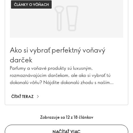
ČLÁNKY O VÔŇACH
Ako si vybrať perfektný voňavý
darček
Parfumy a voňavé produkty sú luxusným,
rozmaznávajúcim darčekom, ale ako si vybrať tú
dokonalú vôňu? Nájdite dokonalú zhodu s naším
sprievodcom osobnosti!
ČÍTAŤ TERAZ
Zobrazuje sa 12 z 18 článkov
NAČÍTAŤ VIAC