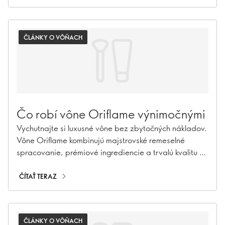
tajomstvá niche parfumérie, tu nájdete všetko, čo
potrebujete, aby ste zneli (a voňali) ako zasvätený
človek. Prejdite ďalej a posuňte svoju hru vôní na
ČLÁNKY O VÔŇACH
vyššiu úroveň…
Čo robí vône Oriflame výnimočnými
Vychutnajte si luxusné vône bez zbytočných nákladov.
Vône Oriflame kombinujú majstrovské remeselné
spracovanie, prémiové ingrediencie a trvalú kvalitu za
skvelú cenu.
ČÍTAŤ TERAZ
ČLÁNKY O VÔŇACH