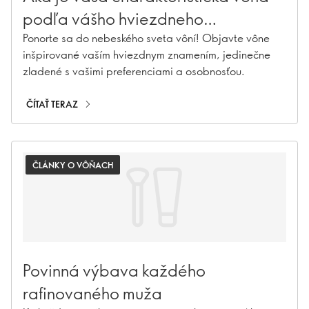
podľa vášho hviezdneho
znamenia?
Ponorte sa do nebeského sveta vôní! Objavte vône
inšpirované vaším hviezdnym znamením, jedinečne
zladené s vašimi preferenciami a osobnosťou.
ČÍTAŤ TERAZ
ČLÁNKY O VÔŇACH
Povinná výbava každého
rafinovaného muža