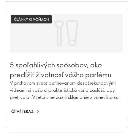
ČLÁNKY O VÔŇACH
5 spoľahlivých spôsobov, ako
predĺžiť životnosť vášho parfému
V prchavom svete definovanom desaťsekundovými
videami si vaša charakteristická vôňa zaslúži, aby
pretrvala. Všetci sme zažili sklamanie z vône, ktorá
príliš rýchlo vyprchá. Ale nebojte sa, pretože
prezrádzame niekoľko praktických tipov na predĺženie
ČÍTAŤ TERAZ
životnosti vášho milovaného parfumu, vďaka čomu sa
stane neoddeliteľnou súčasťou vašej identity.