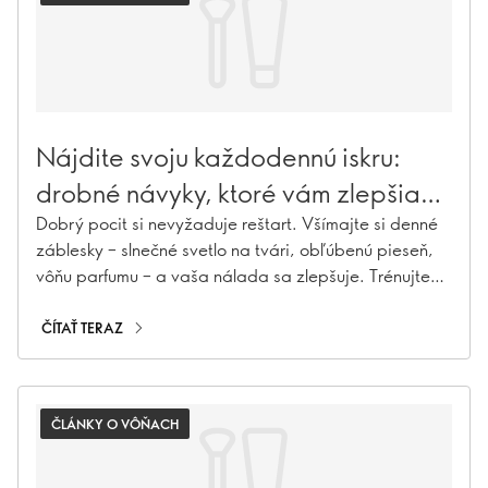
Nájdite svoju každodennú iskru:
drobné návyky, ktoré vám zlepšia
náladu
Dobrý pocit si nevyžaduje reštart. Všímajte si denné
záblesky – slnečné svetlo na tvári, obľúbenú pieseň,
vôňu parfumu – a vaša nálada sa zlepšuje. Trénujte
svoj mozog, aby sa sústredil na pozitívne veci, a
začnete zbierať viac mikromomentov, ktoré vo vás
ČÍTAŤ TERAZ
vyvolávajú radosť!
ČLÁNKY O VÔŇACH