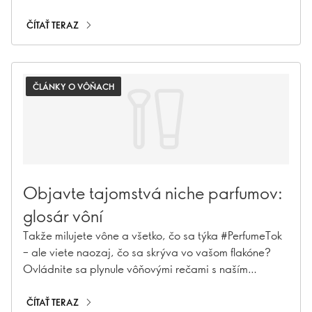
pre extravagantnú atmosféru vám dodajú pocit
luxusu.
ČÍTAŤ TERAZ
ČLÁNKY O VÔŇACH
Objavte tajomstvá niche parfumov:
glosár vôní
Takže milujete vône a všetko, čo sa týka #PerfumeTok
– ale viete naozaj, čo sa skrýva vo vašom flakóne?
Ovládnite sa plynule vôňovými rečami s naším
glosárom niche parfumov: vašou vstupenkou do
zákulisia výroby vôní. Od známych ingrediencií až po
ČÍTAŤ TERAZ