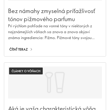
Bez námahy zmyselná príťažlivosť
tónov pižmového parfumu
Pri rýchlom pohľade na vonné tóny v niektorých z
najznámejších vôňach sa znova a znova objaví
známa ingrediencia: Pižmo. Pižmové tóny svojou
ľahkomyseľnou zmyselnou príťažlivosťou majú
tendenciu priťahovať ľudí ako magnety – nehovoriac o
ČÍTAŤ TERAZ
nekonečných komplimentoch a žiadostiach o to, aký
parfém máte.
ČLÁNKY O VÔŇACH
Aká je vaša charakteristická vôňa