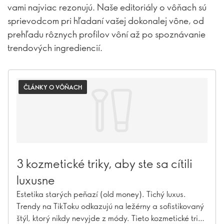
vami najviac rezonujú. Naše editoriály o vôňach sú
sprievodcom pri hľadaní vašej dokonalej vône, od
prehľadu rôznych profilov vôní až po spoznávanie
trendových ingrediencií.
ČLÁNKY O VÔŇACH
3 kozmetické triky, aby ste sa cítili
luxusne
Estetika starých peňazí (old money). Tichý luxus.
Trendy na TikToku odkazujú na ležérny a sofistikovaný
štýl, ktorý nikdy nevyjde z módy. Tieto kozmetické triky