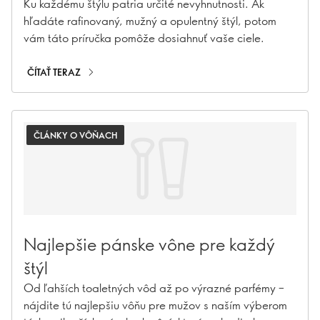
Ku každému štýlu patria určité nevyhnutnosti. Ak
hľadáte rafinovaný, mužný a opulentný štýl, potom
vám táto príručka pomôže dosiahnuť vaše ciele.
ČÍTAŤ TERAZ
ČLÁNKY O VÔŇACH
Najlepšie pánske vône pre každý
štýl
Od ľahších toaletných vôd až po výrazné parfémy –
nájdite tú najlepšiu vôňu pre mužov s naším výberom