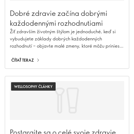
Dobré zdravie začína dobrými
každodennými rozhodnutiami
Žiť zdravším životným štýlom je jednoduché, keď si
vybudujete základy dobrých každodenných
rozhodnutí – objavte malé zmeny, ktoré môžu priniesť
veľký rozdiel.
ČÍTAŤ TERAZ
WELLOSOPHY ČLÁNKY
Postarajte sa o celé svoje zdravie