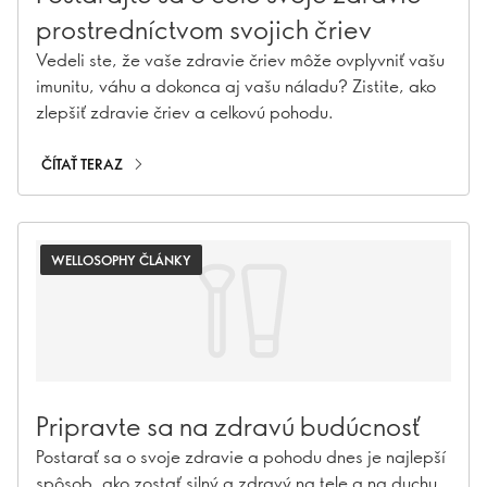
prostredníctvom svojich čriev
Vedeli ste, že vaše zdravie čriev môže ovplyvniť vašu
imunitu, váhu a dokonca aj vašu náladu? Zistite, ako
zlepšiť zdravie čriev a celkovú pohodu.
ČÍTAŤ TERAZ
WELLOSOPHY ČLÁNKY
Pripravte sa na zdravú budúcnosť
Postarať sa o svoje zdravie a pohodu dnes je najlepší
spôsob, ako zostať silný a zdravý na tele a na duchu,