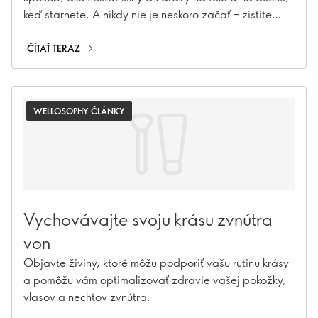
keď starnete. A nikdy nie je neskoro začať – zistite
ako!
ČÍTAŤ TERAZ
WELLOSOPHY ČLÁNKY
Vychovávajte svoju krásu zvnútra
von
Objavte živiny, ktoré môžu podporiť vašu rutinu krásy
a pomôžu vám optimalizovať zdravie vašej pokožky,
vlasov a nechtov zvnútra.