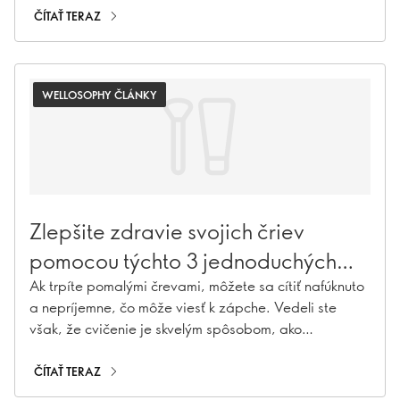
ČÍTAŤ TERAZ
WELLOSOPHY ČLÁNKY
Zlepšite zdravie svojich čriev
pomocou týchto 3 jednoduchých
cvičení
Ak trpíte pomalými črevami, môžete sa cítiť nafúknuto
a nepríjemne, čo môže viesť k zápche. Vedeli ste
však, že cvičenie je skvelým spôsobom, ako
prirodzene zlepšiť trávenie? Preskúmajte to s nami!
ČÍTAŤ TERAZ