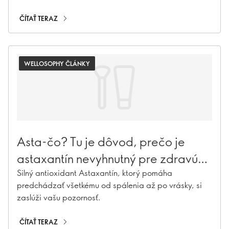
dospelosť. Zistite, prečo na vápniku záleží v každom
veku a ako sa môžete uistiť, že ho máte vy – a tí,
ČÍTAŤ TERAZ
ktorých milujete – dostatok
WELLOSOPHY ČLÁNKY
Asta-čo? Tu je dôvod, prečo je
astaxantín nevyhnutný pre zdravú
pokožku
Silný antioxidant Astaxantín, ktorý pomáha
predchádzať všetkému od spálenia až po vrásky, si
zaslúži vašu pozornosť.
ČÍTAŤ TERAZ