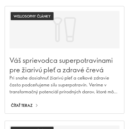
WELLOSOPHY ČLÁNKY
Váš sprievodca superpotravinami
pre žiarivú pleť a zdravé črevá
Pri snahe dosiahnuť žiarivú pleť a celkové zdravie
často podceňujeme silu superpotravín. Veríme v
transformačný potenciál prírodných darov, ktoré môžu
zlepšiť zdravie pleti aj čriev. Poďme objaviť úžasný
svet superpotravín, ktoré dokážu prebudiť prirodzený
ČÍTAŤ TERAZ
lesk vo vás.