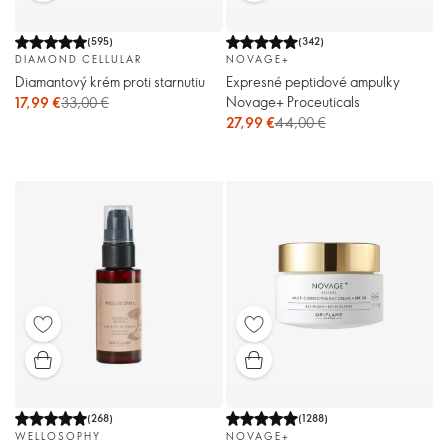
(
595
)
(
342
)
DIAMOND CELLULAR
NOVAGE+
Diamantový krém proti starnutiu
Expresné peptidové ampulky
Novage+ Proceuticals
17,99 €
33,00 €
27,99 €
44,00 €
(
268
)
(
1288
)
WELLOSOPHY
NOVAGE+