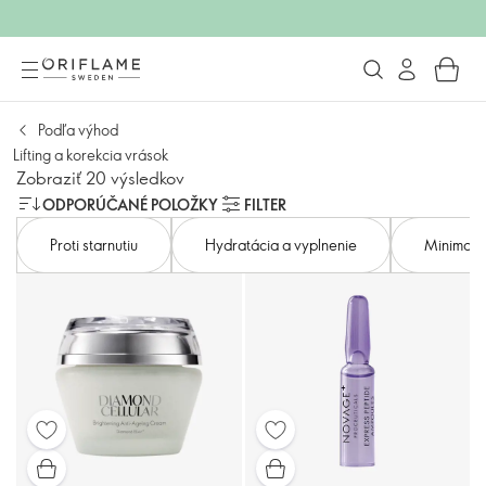
Podľa výhod
Lifting a korekcia vrások
Zobraziť 20 výsledkov
ODPORÚČANÉ POLOŽKY
FILTER
Proti starnutiu
Hydratácia a vyplnenie
Minimali