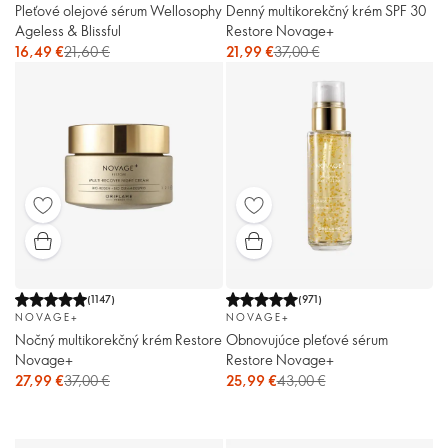
Pleťové olejové sérum Wellosophy
Denný multikorekčný krém SPF 30
Ageless & Blissful
Restore Novage+
16,49 €
21,60 €
21,99 €
37,00 €
(
1147
)
(
971
)
NOVAGE+
NOVAGE+
Nočný multikorekčný krém Restore
Obnovujúce pleťové sérum
Novage+
Restore Novage+
27,99 €
37,00 €
25,99 €
43,00 €