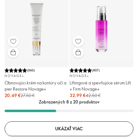
(
860
)
(
807
)
NOVAGE+
NOVAGE+
Obnovujúci krém na kontúry očí a
Liftingové a spevňujúce sérum Lift
pier Restore Novage+
+ Firm Novage+
20,49 €
27,50 €
32,99 €
42,50 €
Zobrazených 8 z 20 produktov
UKÁZAŤ VIAC