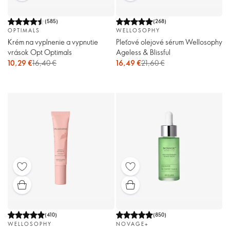
(
585
)
(
268
)
OPTIMALS
WELLOSOPHY
Krém na vyplnenie a vypnutie
Pleťové olejové sérum Wellosophy
vrások Opt Optimals
Ageless & Blissful
10,29 €
16,40 €
16,49 €
21,60 €
(
410
)
(
850
)
WELLOSOPHY
NOVAGE+