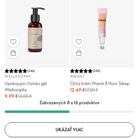
(
546
)
(
520
)
WELLOSOPHY
WAUNT
Upokojujúci čistiaci gél
Očný krém Waunt 8 Hour Sleep
Wellosophy
12,49 €
17,00 €
9,99 €
13,00 €
Zobrazených 8 z 16 produktov
UKÁZAŤ VIAC