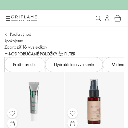
Podľa výhod
Upokojenie
Zobraziť 16 výsledkov
ODPORÚČANÉ POLOŽKY
FILTER
Proti starnutiu
Hydratácia a vyplnenie
Minimali