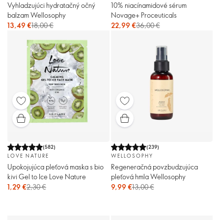
Vyhladzujúci hydratačný očný
10% niacínamidové sérum
balzam Wellosophy
Novage+ Proceuticals
13,49 €
18,00 €
22,99 €
36,00 €
(
582
)
(
239
)
LOVE NATURE
WELLOSOPHY
Upokojujúca pleťová maska s bio
Regeneračná povzbudzujúca
kivi Gel to Ice Love Nature
pleťová hmla Wellosophy
1,29 €
2,30 €
9,99 €
13,00 €