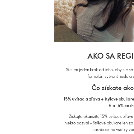
AKO SA REG
Ste len jeden krok od toho, aby ste sa 
formulár, vytvoriť heslo a s
Čo získate ako
15% uvítacia zľava + štýlové okuliar
€
a 15% cas
Získajte okamžitú 15% uvítaciu zľav
niekto pozval
+ štýlové okuliare len z
cashback na všetky va