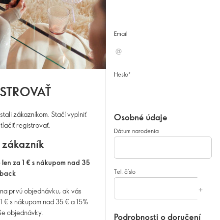
Email
Heslo
ISTROVAŤ
stali zákazníkom. Stačí vyplniť
Osobné údaje
tlačiť registrovať.
Dátum narodenia
 zákazník
e len za 1 € s nákupom nad 35
Tel. číslo
hback
u na prvú objednávku, ak vás
a 1 € s nákupom nad 35 €
a 15%
še objednávky.
Podrobnosti o doručení