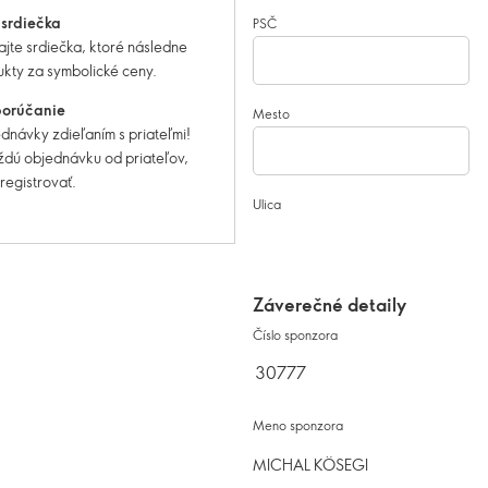
 srdiečka
PSČ
rajte srdiečka, ktoré následne
kty za symbolické ceny.
porúčanie
Mesto
dnávky zdieľaním s priateľmi!
aždú objednávku od priateľov,
registrovať.
Ulica
Záverečné detaily
Číslo sponzora
Meno sponzora
MICHAL KÖSEGI