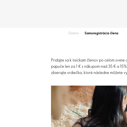
Domov
Samoregistrácia člena
Pridajte sa k tisíckam členov po celom svete
papuče len za 1 € s nákupom nad 35 € a 15% 
zbierajte srdiečka, ktoré následne môžete v