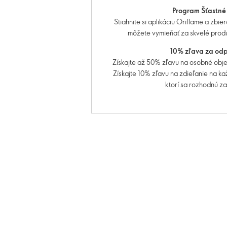
Program Šťastné
Stiahnite si aplikáciu Oriflame a zbie
môžete vymieňať za skvelé produ
10% zľava za od
Získajte až 50% zľavu na osobné obje
Získajte 10% zľavu na zdieľanie na k
ktorí sa rozhodnú za