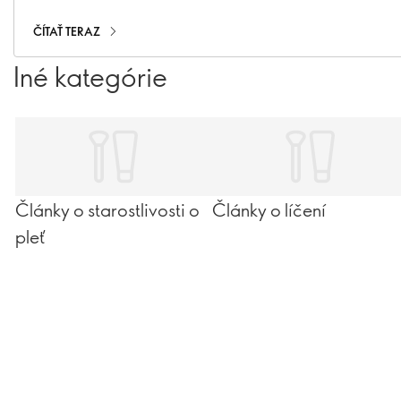
extravagantnú atmosféru vám dodajú pocit luxusu.
ČÍTAŤ TERAZ
Iné kategórie
Články o starostlivosti o
Články o líčení
pleť