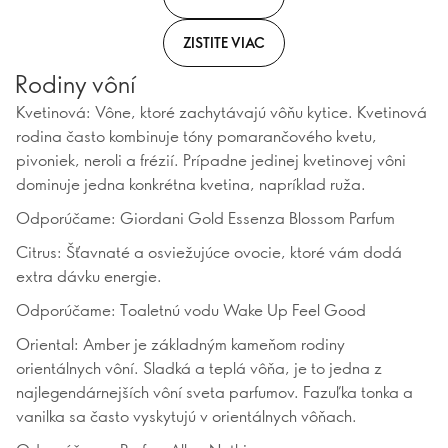
ZISTITE VIAC
Rodiny vôní
Kvetinová: Vône, ktoré zachytávajú vôňu kytice. Kvetinová
rodina často kombinuje tóny pomarančového kvetu,
pivoniek, neroli a frézií. Prípadne jedinej kvetinovej vôni
dominuje jedna konkrétna kvetina, napríklad ruža.
Odporúčame: Giordani Gold Essenza Blossom Parfum
Citrus: Šťavnaté a osviežujúce ovocie, ktoré vám dodá
extra dávku energie.
Odporúčame: Toaletnú vodu Wake Up Feel Good
Oriental: Amber je základným kameňom rodiny
orientálnych vôní. Sladká a teplá vôňa, je to jedna z
najlegendárnejších vôní sveta parfumov. Fazuľka tonka a
vanilka sa často vyskytujú v orientálnych vôňach.