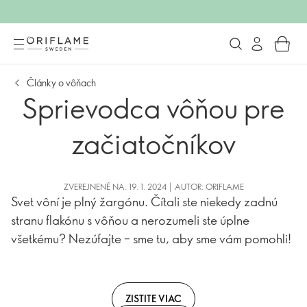
Články o vôňach
Sprievodca vôňou pre
začiatočníkov
ZVEREJNENÉ NA: 19. 1. 2024 | AUTOR: ORIFLAME
Svet vôní je plný žargónu. Čítali ste niekedy zadnú
stranu flakónu s vôňou a nerozumeli ste úplne
všetkému? Nezúfajte – sme tu, aby sme vám pomohli!
ZISTITE VIAC