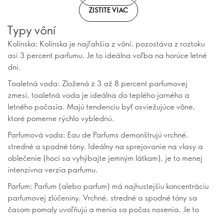
ZISTITE VIAC
Typy vôní
Kolínska: Kolínska je najľahšia z vôní, pozostáva z roztoku
asi 3 percent parfumu. Je to ideálna voľba na horúce letné
dni.
Toaletná voda: Zložená z 3 až 8 percent parfumovej
zmesi, toaletná voda je ideálna do teplého jarného a
letného počasia. Majú tendenciu byť osviežujúce vône,
ktoré pomerne rýchlo vyblednú.
Parfumová voda: Eau de Parfums demonštrujú vrchné,
stredné a spodné tóny. Ideálny na sprejovanie na vlasy a
oblečenie (hoci sa vyhýbajte jemným látkam), je to menej
intenzívna verzia parfumu.
Parfum: Parfum (alebo parfum) má najhustejšiu koncentráciu
parfumovej zlúčeniny. Vrchné, stredné a spodné tóny sa
časom pomaly uvoľňujú a menia sa počas nosenia. Je to