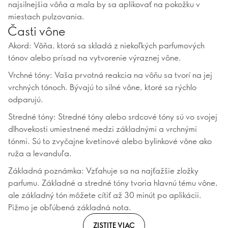
najsilnejšia vôňa a mala by sa aplikovať na pokožku v
miestach pulzovania.
Časti vône
Akord: Vôňa, ktorá sa skladá z niekoľkých parfumových
tónov alebo prísad na vytvorenie výraznej vône.
Vrchné tóny: Vaša prvotná reakcia na vôňu sa tvorí na jej
vrchných tónoch. Bývajú to silné vône, ktoré sa rýchlo
odparujú.
Stredné tóny: Stredné tóny alebo srdcové tóny sú vo svojej
dlhovekosti umiestnené medzi základnými a vrchnými
tónmi. Sú to zvyčajne kvetinové alebo bylinkové vône ako
ruža a levanduľa.
Základná poznámka: Vzťahuje sa na najťažšie zložky
parfumu. Základné a stredné tóny tvoria hlavnú tému vône,
ale základný tón môžete cítiť až 30 minút po aplikácii.
Pižmo je obľúbená základná nota.
ZISTITE VIAC