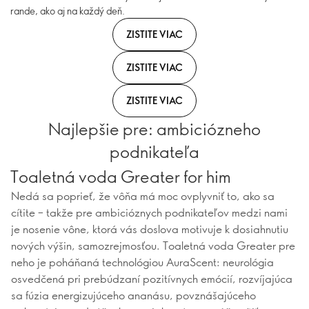
rande, ako aj na každý deň.
ZISTITE VIAC
ZISTITE VIAC
ZISTITE VIAC
Najlepšie pre: ambiciózneho
podnikateľa
Toaletná voda Greater for him
Nedá sa poprieť, že vôňa má moc ovplyvniť to, ako sa
cítite – takže pre ambicióznych podnikateľov medzi nami
je nosenie vône, ktorá vás doslova motivuje k dosiahnutiu
nových výšin, samozrejmosťou. Toaletná voda Greater pre
neho je poháňaná technológiou AuraScent: neurológia
osvedčená pri prebúdzaní pozitívnych emócií, rozvíjajúca
sa fúzia energizujúceho ananásu, povznášajúceho