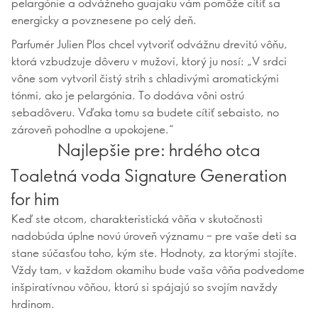
pelargónie a odvážneho guajaku vám pomôže cítiť sa
energicky a povznesene po celý deň.
Parfumér Julien Plos chcel vytvoriť odvážnu drevitú vôňu,
ktorá vzbudzuje dôveru v mužovi, ktorý ju nosí: „V srdci
vône som vytvoril čistý strih s chladivými aromatickými
tónmi, ako je pelargónia. To dodáva vôni ostrú
sebadôveru. Vďaka tomu sa budete cítiť sebaisto, no
zároveň pohodlne a upokojene.“
Najlepšie pre: hrdého otca
Toaletná voda Signature Generation
for him
Keď ste otcom, charakteristická vôňa v skutočnosti
nadobúda úplne novú úroveň významu – pre vaše deti sa
stane súčasťou toho, kým ste. Hodnoty, za ktorými stojíte.
Vždy tam, v každom okamihu bude vaša vôňa podvedome
inšpiratívnou vôňou, ktorú si spájajú so svojím navždy
hrdinom.