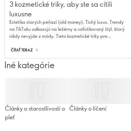
3 kozmetické triky, aby ste sa cítili
luxusne
Estetika starých peňazí (old money). Tichý luxus. Trendy
na TikToku odkazujú na ležérny a sofistikovaný štýl, ktorý
nikdy nevyjde z módy. Tieto kozmetické triky pre
extravagantnú atmosféru vám dodajú pocit luxusu.
ČÍTAŤ TERAZ
Iné kategórie
Články o starostlivosti o
Články o líčení
pleť