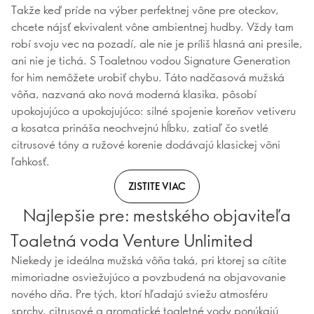
Takže keď príde na výber perfektnej vône pre oteckov,
chcete nájsť ekvivalent vône ambientnej hudby. Vždy tam
robí svoju vec na pozadí, ale nie je príliš hlasná ani presile,
ani nie je tichá. S Toaletnou vodou Signature Generation
for him nemôžete urobiť chybu. Táto nadčasová mužská
vôňa, nazvaná ako nová moderná klasika, pôsobí
upokojujúco a upokojujúco: silné spojenie koreňov vetiveru
a kosatca prináša neochvejnú hĺbku, zatiaľ čo svetlé
citrusové tóny a ružové korenie dodávajú klasickej vôni
ľahkosť.
ZISTITE VIAC
Najlepšie pre: mestského objaviteľa
Toaletná voda Venture Unlimited
Niekedy je ideálna mužská vôňa taká, pri ktorej sa cítite
mimoriadne osviežujúco a povzbudená na objavovanie
nového dňa. Pre tých, ktorí hľadajú sviežu atmosféru
sprchy, citrusové a aromatické toaletné vody ponúkajú