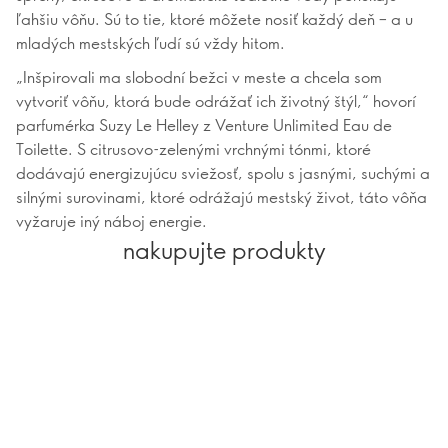
ľahšiu vôňu. Sú to tie, ktoré môžete nosiť každý deň – a u
mladých mestských ľudí sú vždy hitom.
„Inšpirovali ma slobodní bežci v meste a chcela som
vytvoriť vôňu, ktorá bude odrážať ich životný štýl,“ hovorí
parfumérka Suzy Le Helley z Venture Unlimited Eau de
Toilette. S citrusovo-zelenými vrchnými tónmi, ktoré
dodávajú energizujúcu sviežosť, spolu s jasnými, suchými a
silnými surovinami, ktoré odrážajú mestský život, táto vôňa
vyžaruje iný náboj energie.
nakupujte produkty