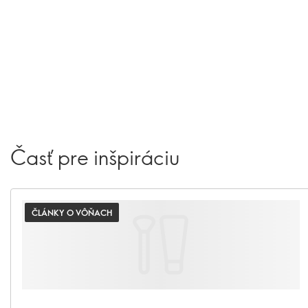
Časť pre inšpiráciu
ČLÁNKY O VÔŇACH