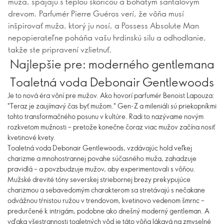
muža, spájajú s teplou škoricou a bohatým santalovým
drevom. Parfumér Pierre Guéros verí, že vôňa musí
inšpirovať muža, ktorý ju nosí, a Possess Absolute Man
nepopierateľne poháňa vašu hrdinskú silu a odhodlanie,
takže ste pripravení vzlietnuť.
Najlepšie pre: moderného gentlemana
Toaletná voda Debonair Gentlewoods
Je to nová éra vôní pre mužov. Ako hovorí parfumér Benoist Lapouza:
"Teraz je zaujímavý čas byť mužom." Gen-Z a mileniáli sú priekopníkmi
tohto transformačného posunu v kultúre. Radi to nazývame novým
rozkvetom mužnosti – pretože konečne čoraz viac mužov začína nosiť
kvetinové kvety.
Toaletná voda Debonair Gentlewoods, vzdávajúc hold veľkej
charizme a mnohostrannej povahe súčasného muža, zahadzuje
pravidlá – a povzbudzuje mužov, aby experimentovali s vôňou.
Mužské drevité tóny severskej striebornej brezy prekypujúce
charizmou a sebavedomým charakterom sa stretávajú s nečakane
odvážnou tŕnistou ružou v trendovom, kvetinovo vedenom šmrnc –
predurčené k intrigám, podobne ako dnešný moderný gentleman. A
vďaka všestrannosti toaletných vôd je táto vôňa lákavá na zmyselné