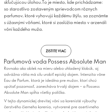
skľučujúcou úlohou.To je miesto, kde prichádzame:
so starostlivo zostaveným sprievodcom rôznych
parfumov, ktoré vyhovujú každému štýlu, sa zoznámte
s úžasnými vôňami, ktoré si zaslúžia miesto v arzenáli
vôní každého muža.
ZISTITE VIAC
Parfumová voda Possess Absolute Man
Rovnako ako oblek na mieru alebo uhladený klobúk, aj
odvážna vôňa má silu urobiť epický dojem. Intenzita vône
Eau de Parfum, ktorá je ideálna pre mužov, ktorí chcú
upútať pozornosť, zanecháva trvalý dojem – a Possess
Absolute Man spĺňa všetky políčka.
V tejto dynamickej drevitej vôni sa korenisté výbuchy
čerstvého čierneho korenia, vytvorené pre asertívneho