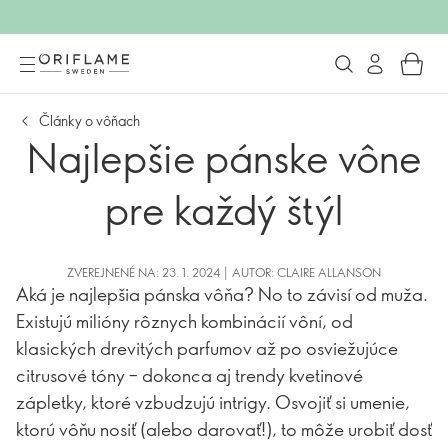
Články o vôňach
Najlepšie pánske vône
pre každý štýl
ZVEREJNENÉ NA: 23. 1. 2024 | AUTOR: CLAIRE ALLANSON
Aká je najlepšia pánska vôňa? No to závisí od muža.
Existujú milióny rôznych kombinácií vôní, od
klasických drevitých parfumov až po osviežujúce
citrusové tóny – dokonca aj trendy kvetinové
zápletky, ktoré vzbudzujú intrigy. Osvojiť si umenie,
ktorú vôňu nosiť (alebo darovať!), to môže urobiť dosť