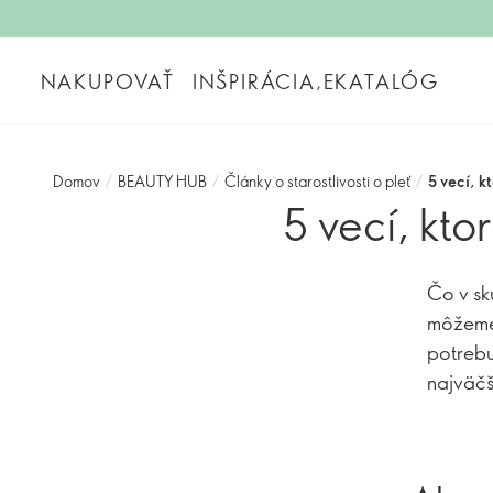
NAKUPOVAŤ
INŠPIRÁCIA,EKATALÓG
Domov
/
BEAUTY HUB
/
Články o starostlivosti o pleť
/
5 vecí, k
5 vecí, kto
Čo v sk
môžeme 
potrebu
najväčš