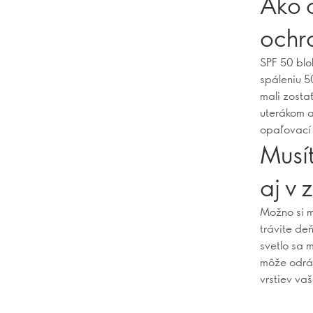
Ako d
ochr
SPF 50 blo
spáleniu 5
mali zosta
uterákom a
opaľovací 
Musít
aj v 
Možno si m
trávite deň
svetlo sa 
môže odráž
vrstiev vaš