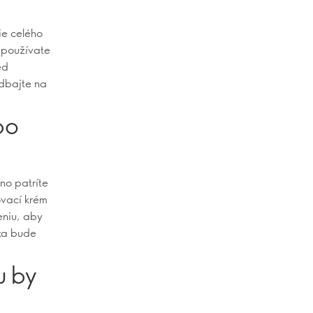
ie celého
k používate
ed
 dbajte na
po
no patríte
ovací krém
eniu, aby
žka bude
u by