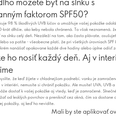
lho môžete byť na slnku s
anným faktorom SPF50?
kuje 98 % škodlivých UVB lúčov a umožňuje vašej pokožke odol
0-krát dlhšie, ako keby nebola chránená. To však neznamená, ž
ť na slnku celý deň. Nezáleží na tom, ako často plávate, osušuje
lebo sa potíte - všeobecne platí, že pri všetkých úrovniach SPF 
krém nanášať opakovane každé dve hodiny alebo úplne odísť zo
e ho nosiť každý deň. Aj v interi
zime
yslíte, že keď žijete v chladnejšom podnebí, vonku je zamrače
 v interiéri, nemusíte si chrániť pokožku. Ale musíte! UVA, UVB a
môže dostať k vašej pokožke aj vtedy, keď je zamračené. Slnečné
ať od lesklých povrchov a preniknúť cez okná, čím sa dostane d
ej pokožky, aj keď ho nevidíte.
Mali by ste aplikovať ov