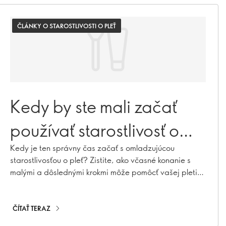
ČLÁNKY O STAROSTLIVOSTI O PLEŤ
Kedy by ste mali začať
používať starostlivosť o
pleť proti starnutiu?
Kedy je ten správny čas začať s omladzujúcou
starostlivosťou o pleť? Zistite, ako včasné konanie s
malými a dôslednými krokmi môže pomôcť vašej pleti
zostať dlhšie mladšia.
ČÍTAŤ TERAZ