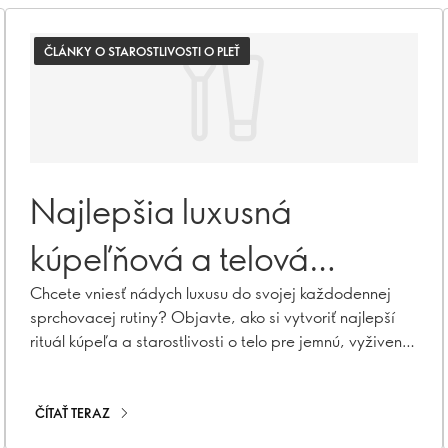
ČLÁNKY O STAROSTLIVOSTI O PLEŤ
Najlepšia luxusná
kúpeľňová a telová
starostlivosť
Chcete vniesť nádych luxusu do svojej každodennej
sprchovacej rutiny? Objavte, ako si vytvoriť najlepší
rituál kúpeľa a starostlivosti o telo pre jemnú, vyživenú
a rozmaznávanú pokožku.
ČÍTAŤ TERAZ