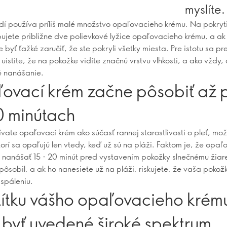
myslíte.
dí používa príliš malé množstvo opaľovacieho krému. Na pokryt
bujete približne dve polievkové lyžice opaľovacieho krému, a a
 byť ťažké zaručiť, že ste pokryli všetky miesta. Pre istotu sa pr
uistite, že na pokožke vidíte značnú vrstvu vlhkosti, a ako vždy,
 nanášanie.
ovací krém začne pôsobiť až 
0 minútach
vate opaľovací krém ako súčasť rannej starostlivosti o pleť, mož
torí sa opaľujú len vtedy, keď už sú na pláži. Faktom je, že opaľ
i nanášať 15 - 20 minút pred vystavením pokožky slnečnému žiar
pôsobil, a ak ho nanesiete už na pláži, riskujete, že vaša poko
spáleniu.
títku vášho opaľovacieho krém
 byť uvedené široké spektrum.