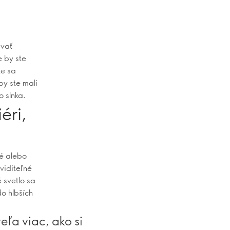
ávať
e by ste
te sa
by ste mali
 slnka.
éri,
né alebo
 viditeľné
 svetlo sa
o hlbších
eľa viac, ako si