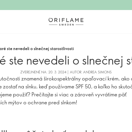
toré ste nevedeli o slnečnej starostlivosti
ré ste nevedeli o slnečnej st
ZVEREJNENÉ NA: 20. 3. 2024 | AUTOR: ANDREA SIMONS
utočnosti znamená širokospektrálny opaľovací krém, ako 
zostať na slnku, keď používame SPF 50, a koľko ho skuto
jeme použiť? Prečítajte si viac a zároveň vyvrátime päť
ích mýtov o ochrane pred slnkom!