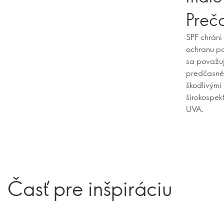
Preč
SPF chráni
ochranu po
sa považuj
predčasné 
škodlivými
širokospek
UVA.
Časť pre inšpiráciu