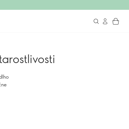
arostlivosti
dlho
čne