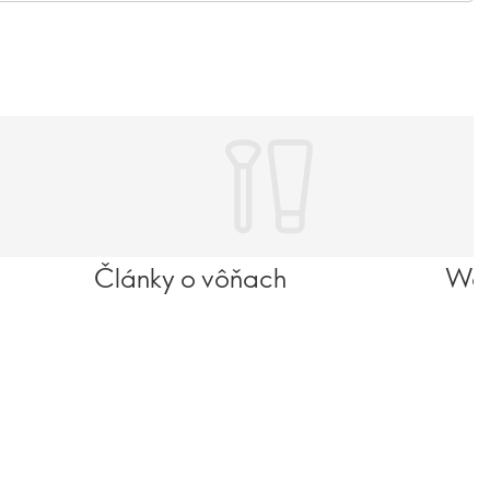
Články o vôňach
Wel