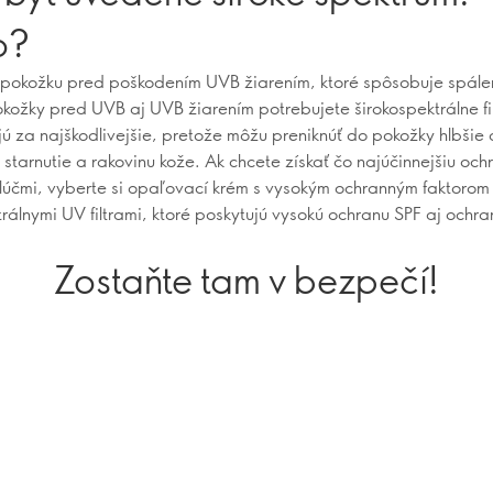
o?
 pokožku pred poškodením UVB žiarením, ktoré spôsobuje spálen
kožky pred UVB aj UVB žiarením potrebujete širokospektrálne fi
ú za najškodlivejšie, pretože môžu preniknúť do pokožky hlbšie 
starnutie a rakovinu kože. Ak chcete získať čo najúčinnejšiu oc
 lúčmi, vyberte si opaľovací krém s vysokým ochranným faktorom
trálnymi UV filtrami, ktoré poskytujú vysokú ochranu SPF aj ochr
Zostaňte tam v bezpečí!