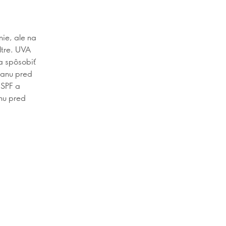
ie, ale na
ltre. UVA
a spôsobiť
hranu pred
 SPF a
anu pred