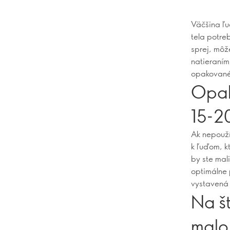
Väčšina ľu
tela potre
sprej, môže
natieraním 
opakované
Opaľ
15-2
Ak nepouží
k ľuďom, k
by ste mal
optimálne 
vystavená 
Na š
malo