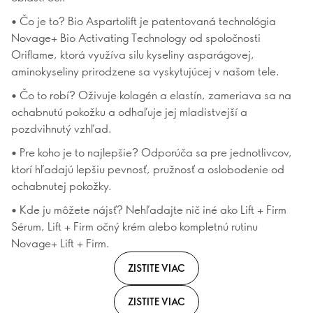
• Čo je to? Bio Aspartolift je patentovaná technológia
Novage+ Bio Activating Technology od spoločnosti
Oriflame, ktorá využíva silu kyseliny asparágovej,
aminokyseliny prirodzene sa vyskytujúcej v našom tele.
• Čo to robí? Oživuje kolagén a elastín, zameriava sa na
ochabnutú pokožku a odhaľuje jej mladistvejší a
pozdvihnutý vzhľad.
• Pre koho je to najlepšie? Odporúča sa pre jednotlivcov,
ktorí hľadajú lepšiu pevnosť, pružnosť a oslobodenie od
ochabnutej pokožky.
• Kde ju môžete nájsť? Nehľadajte nič iné ako Lift + Firm
Sérum, Lift + Firm očný krém alebo kompletnú rutinu
Novage+ Lift + Firm.
ZISTITE VIAC
ZISTITE VIAC