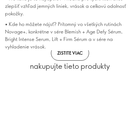
zlepšiť vzhľad jemných liniek, vrások a celkovú odolnosť
pokožky.
• Kde ho môžete nájsť? Prítomný vo všetkých rutinách
Novage+, konkrétne v sére Blemish + Age Defy Sérum,
Bright Intense Serum, Lift + Firm Sérum a v sére na
vyhladenie vrások.
ZISTITE VIAC
nakupujte tieto produkty