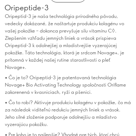
Oripeptide-3
Oripeptid-3 je naša technológia prírodného pôvodu,
vedecky dokázané, že naštartuje produkciu kolagénu vo
vašej pokožke – dokonca prevyšuje silu vitamínu C◊.
Zlepšením vzhľadu jemných liniek a vrások prispieva
Oripeptid-3 k odolnejšej a mladistvejšie vyzerajúcej
pokožke. Táto technológia, ktorá je srdcom Novage+, je
prítomná v každej našej rutine starostlivosti o pleť
Novage+.
• Čo je to? Oripeptid-3 je patentovaná technológia
Novage+ Bio Activating Technology spoločnosti Oriflame
zakorenená v kvasniciach, ryži a pšenici.
• Čo to robí? Aktivuje produkciu kolagénu v pokožke, čo má
za následok viditeľnú redukciu jemných liniek a vrások.
Jeho silné zloženie podporuje odolnejšiu a mladistvo
vyzerajúcu pokožku.
• Pre koho je to najlepšie? Vhodné pre tých, ktorí chcú