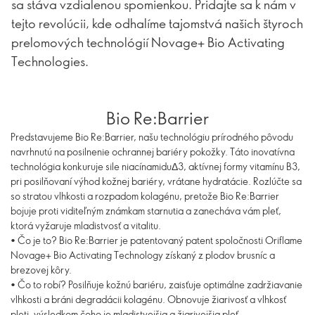
sa stáva vzdialenou spomienkou. Pridajte sa k nám v
tejto revolúcii, kde odhalíme tajomstvá našich štyroch
prelomových technológií Novage+ Bio Activating
Technologies.
Bio Re:Barrier
Predstavujeme Bio Re:Barrier, našu technológiu prírodného pôvodu
navrhnutú na posilnenie ochrannej bariéry pokožky. Táto inovatívna
technológia konkuruje sile niacínamiduΔ3, aktívnej formy vitamínu B3,
pri posilňovaní výhod kožnej bariéry, vrátane hydratácie. Rozlúčte sa
so stratou vlhkosti a rozpadom kolagénu, pretože Bio Re:Barrier
bojuje proti viditeľným známkam starnutia a zanecháva vám pleť,
ktorá vyžaruje mladistvosť a vitalitu.
• Čo je to? Bio Re:Barrier je patentovaný patent spoločnosti Oriflame
Novage+ Bio Activating Technology získaný z plodov brusníc a
brezovej kôry.
• Čo to robí? Posilňuje kožnú bariéru, zaisťuje optimálne zadržiavanie
vlhkosti a bráni degradácii kolagénu. Obnovuje žiarivosť a vlhkosť
pleti, výsledkom čoho je mladistvejšia a žiarivejšia pleť.