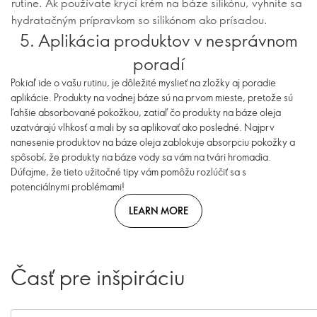
rutine. Ak používate krycí krém na báze silikónu, vyhnite sa
hydratačným prípravkom so silikónom ako prísadou.
5. Aplikácia produktov v nesprávnom
poradí
Pokiaľ ide o vašu rutinu, je dôležité myslieť na zložky aj poradie
aplikácie. Produkty na vodnej báze sú na prvom mieste, pretože sú
ľahšie absorbované pokožkou, zatiaľ čo produkty na báze oleja
uzatvárajú vlhkosť a mali by sa aplikovať ako posledné. Najprv
nanesenie produktov na báze oleja zablokuje absorpciu pokožky a
spôsobí, že produkty na báze vody sa vám na tvári hromadia.
Dúfajme, že tieto užitočné tipy vám pomôžu rozlúčiť sa s
potenciálnymi problémami!
LEARN MORE
Časť pre inšpiráciu