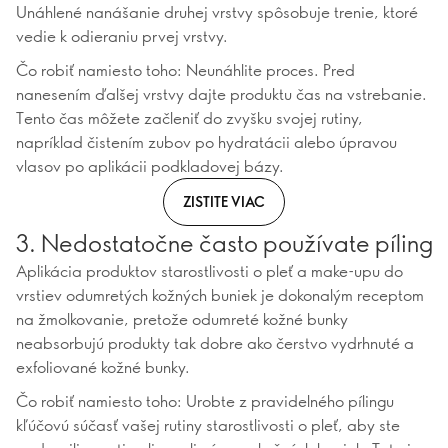
Unáhlené nanášanie druhej vrstvy spôsobuje trenie, ktoré
vedie k odieraniu prvej vrstvy.
Čo robiť namiesto toho: Neunáhlite proces. Pred
nanesením ďalšej vrstvy dajte produktu čas na vstrebanie.
Tento čas môžete začleniť do zvyšku svojej rutiny,
napríklad čistením zubov po hydratácii alebo úpravou
vlasov po aplikácii podkladovej bázy.
ZISTITE VIAC
3. Nedostatočne často používate píling
Aplikácia produktov starostlivosti o pleť a make-upu do
vrstiev odumretých kožných buniek je dokonalým receptom
na žmolkovanie, pretože odumreté kožné bunky
neabsorbujú produkty tak dobre ako čerstvo vydrhnuté a
exfoliované kožné bunky.
Čo robiť namiesto toho: Urobte z pravidelného pílingu
kľúčovú súčasť vašej rutiny starostlivosti o pleť, aby ste