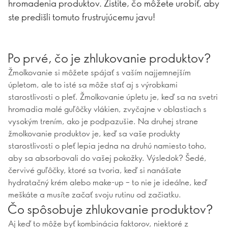
hromadenia produktov. Zistite, čo môžete urobiť, aby
ste predišli tomuto frustrujúcemu javu!
Po prvé, čo je zhlukovanie produktov?
Žmolkovanie si môžete spájať s vaším najjemnejším
úpletom, ale to isté sa môže stať aj s výrobkami
starostlivosti o pleť. Žmolkovanie úpletu je, keď sa na svetri
hromadia malé guľôčky vlákien, zvyčajne v oblastiach s
vysokým trením, ako je podpazušie. Na druhej strane
žmolkovanie produktov je, keď sa vaše produkty
starostlivosti o pleť lepia jedna na druhú namiesto toho,
aby sa absorbovali do vašej pokožky. Výsledok? Šedé,
červivé guľôčky, ktoré sa tvoria, keď si nanášate
hydratačný krém alebo make-up – to nie je ideálne, keď
meškáte a musíte začať svoju rutinu od začiatku.
Čo spôsobuje zhlukovanie produktov?
Aj keď to môže byť kombinácia faktorov, niektoré z