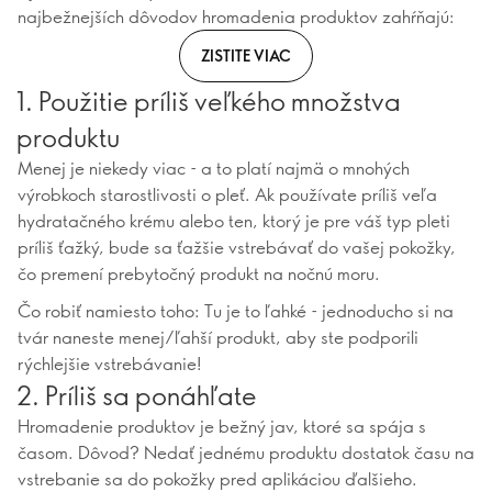
najbežnejších dôvodov hromadenia produktov zahŕňajú:
ZISTITE VIAC
1. Použitie príliš veľkého množstva
produktu
Menej je niekedy viac - a to platí najmä o mnohých
výrobkoch starostlivosti o pleť. Ak používate príliš veľa
hydratačného krému alebo ten, ktorý je pre váš typ pleti
príliš ťažký, bude sa ťažšie vstrebávať do vašej pokožky,
čo premení prebytočný produkt na nočnú moru.
Čo robiť namiesto toho: Tu je to ľahké - jednoducho si na
tvár naneste menej/ľahší produkt, aby ste podporili
rýchlejšie vstrebávanie!
2. Príliš sa ponáhľate
Hromadenie produktov je bežný jav, ktoré sa spája s
časom. Dôvod? Nedať jednému produktu dostatok času na
vstrebanie sa do pokožky pred aplikáciou ďalšieho.