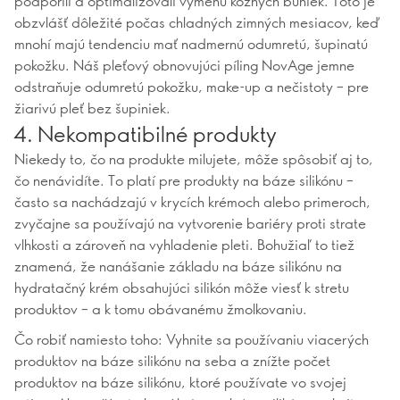
podporili a optimalizovali výmenu kožných buniek. Toto je
obzvlášť dôležité počas chladných zimných mesiacov, keď
mnohí majú tendenciu mať nadmernú odumretú, šupinatú
pokožku. Náš pleťový obnovujúci píling NovAge jemne
odstraňuje odumretú pokožku, make-up a nečistoty – pre
žiarivú pleť bez šupiniek.
4. Nekompatibilné produkty
Niekedy to, čo na produkte milujete, môže spôsobiť aj to,
čo nenávidíte. To platí pre produkty na báze silikónu –
často sa nachádzajú v krycích krémoch alebo primeroch,
zvyčajne sa používajú na vytvorenie bariéry proti strate
vlhkosti a zároveň na vyhladenie pleti. Bohužiaľ to tiež
znamená, že nanášanie základu na báze silikónu na
hydratačný krém obsahujúci silikón môže viesť k stretu
produktov – a k tomu obávanému žmolkovaniu.
Čo robiť namiesto toho: Vyhnite sa používaniu viacerých
produktov na báze silikónu na seba a znížte počet
produktov na báze silikónu, ktoré používate vo svojej