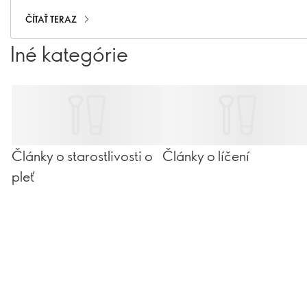
dospelosť. Zistite, prečo na vápniku záleží v každom
veku a ako sa môžete uistiť, že ho máte vy – a tí, ktorých
ČÍTAŤ TERAZ
milujete – dostatok
Iné kategórie
Články o starostlivosti o
Články o líčení
pleť