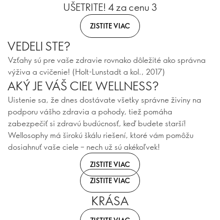
UŠETRITE! 4 za cenu 3
ZISTITE VIAC
VEDELI STE?
Vzťahy sú pre vaše zdravie rovnako dôležité ako správna
výživa a cvičenie! (Holt-Lunstadt a kol., 2017)
AKÝ JE VÁŠ CIEĽ WELLNESS?
Uistenie sa, že dnes dostávate všetky správne živiny na
podporu vášho zdravia a pohody, tiež pomáha
zabezpečiť si zdravú budúcnosť, keď budete starší!
Wellosophy má širokú škálu riešení, ktoré vám pomôžu
dosiahnuť vaše ciele – nech už sú akékoľvek!
ZISTITE VIAC
ZISTITE VIAC
KRÁSA