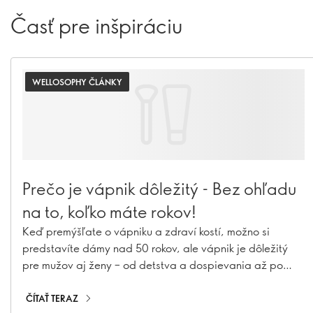
Časť pre inšpiráciu
WELLOSOPHY ČLÁNKY
Prečo je vápnik dôležitý - Bez ohľadu
na to, koľko máte rokov!
Keď premýšľate o vápniku a zdraví kostí, možno si
predstavíte dámy nad 50 rokov, ale vápnik je dôležitý
pre mužov aj ženy – od detstva a dospievania až po
dospelosť. Zistite, prečo na vápniku záleží v každom
veku a ako sa môžete uistiť, že ho máte vy – a tí, ktorých
ČÍTAŤ TERAZ