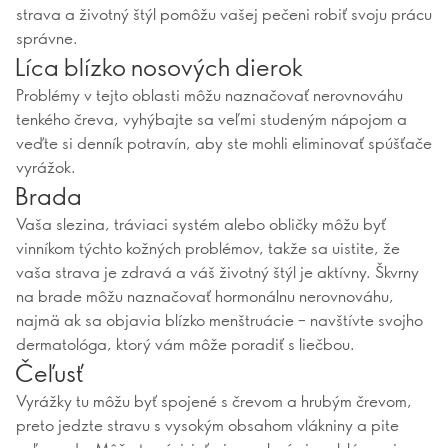
strava a životný štýl pomôžu vašej pečeni robiť svoju prácu
správne.
Líca blízko nosových dierok
Problémy v tejto oblasti môžu naznačovať nerovnováhu
tenkého čreva, vyhýbajte sa veľmi studeným nápojom a
veďte si denník potravín, aby ste mohli eliminovať spúšťače
vyrážok.
Brada
Vaša slezina, tráviaci systém alebo obličky môžu byť
vinníkom týchto kožných problémov, takže sa uistite, že
vaša strava je zdravá a váš životný štýl je aktívny. Škvrny
na brade môžu naznačovať hormonálnu nerovnováhu,
najmä ak sa objavia blízko menštruácie – navštívte svojho
dermatológa, ktorý vám môže poradiť s liečbou.
Čeľusť
Vyrážky tu môžu byť spojené s črevom a hrubým črevom,
preto jedzte stravu s vysokým obsahom vlákniny a pite