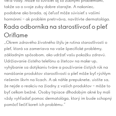
veľa vody. Môže to súvisieť aj so zubnými problémami,
takže sa o svoje zuby dobre starajte. A nakoniec,
podobne ako brada, aj čeľusť môže súvisieť s vašimi
hormónmi – ak problém pretrváva, navštívte dermatológa.
Rada odborníka na starostlivosť o pleť
Oriflame
„Okrem zdravého životného štýlu je rutina starostlivosti o
pleť, ktorá sa zameriava na vaše špecifické problémy,
základným spôsobom, ako udržať vašu pokožku zdravú.
Udržiavanie čistého telefónu a štetcov na make-up,
vyhýbanie sa dotýkaniu tváre a používanie čistých rúk na
nanášanie produktov starostlivosti o pleť môže byť rýchlym
riešením škvŕn na lícach. A ak náhle prepuknete, uistite sa,
že nejde o reakciu na žiadny z vašich produktov – môže to
byť celkom bežné. Osoby trpiace dlhodobým akné by mali
vždy vyhľadať pomoc dermatológa, ktorý im bude schopný
pomôcť liečiť koreň ich problému.“