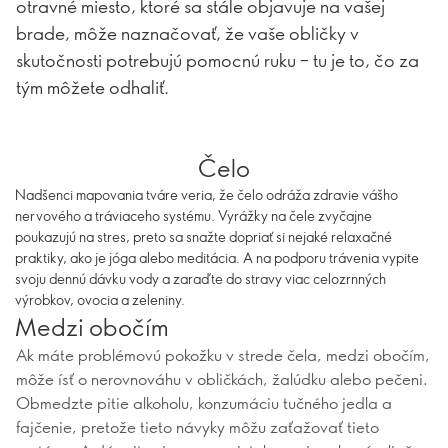
otravné miesto, ktoré sa stále objavuje na vašej
brade, môže naznačovať, že vaše obličky v
skutočnosti potrebujú pomocnú ruku – tu je to, čo za
tým môžete odhaliť.
Čelo
Nadšenci mapovania tváre veria, že čelo odráža zdravie vášho
nervového a tráviaceho systému. Vyrážky na čele zvyčajne
poukazujú na stres, preto sa snažte dopriať si nejaké relaxačné
praktiky, ako je jóga alebo meditácia. A na podporu trávenia vypite
svoju dennú dávku vody a zaraďte do stravy viac celozrnných
výrobkov, ovocia a zeleniny.
Medzi obočím
Ak máte problémovú pokožku v strede čela, medzi obočím,
môže ísť o nerovnováhu v obličkách, žalúdku alebo pečeni.
Obmedzte pitie alkoholu, konzumáciu tučného jedla a
fajčenie, pretože tieto návyky môžu zaťažovať tieto