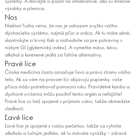
systémy. A dávajte si pozor na intolerancie, ako sú mliečne
výrobky a pšenica.
Nos
Niektorí ľudia veria, že nos je odrazom zvyšku vášho
dýchacieho systému, najmä pľúc a srdca. Ak tu máte akné,
skontrolujte si krvný tlak a rozhodnite sa pre potraviny s
nízkym GI (glykemický index). A vymeňte mäso, kávu,
alkohol a korenené jedlá za ľahšie alternatívy.
Pravé líce
Čínska medicína často označuje ľavú a pravú stranu vášho
tela. Ak sa vám na pravom líci objavujú pupienky, vaše
pľúca môžu potrebovať pomocnú ruku. Pravidelné kardio a
dychové cvičenia môžu posilniť tento orgán a nefajčite!
Pravé líce sú tiež spojené s príjmom cukru, takže obmedzte
sladkosti.
Ľavé líce
Ľavé líce je spojené s vašou pečeňou, takže sa vyhnite
alkoholu a tučným jedlám, ak tu mávate vyrážky – zdravá